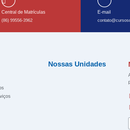
Central de Matrículas
E-mail
(86) 99556-3962
contato@cursosc
Nossas Unidades
os
viços