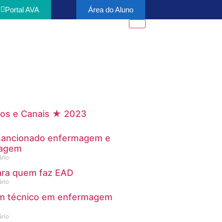
Portal AVA
Área do Aluno
os e Canais ★ 2023
l sancionado enfermagem e
magem
rio
ara quem faz EAD
rio
um técnico em enfermagem
rio