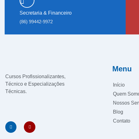
Secretaria & Financeiro
(86) 99442-9972
Menu
Cursos Profissionalizantes,
Técnico e Especializações
Início
Técnicas.
Shipping Agency
Lift
Quem Som
Elevator
Kanopi membrane
Nossos Ser
malang
Reksadana Aman
Jasa
Blog
Bayar PayPal
Contato