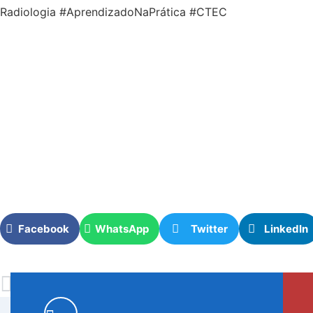
Radiologia #AprendizadoNaPrática #CTEC
Facebook
WhatsApp
Twitter
LinkedIn
PREVIOUS
Visita Técnica – Hospital Areolino de Abreu