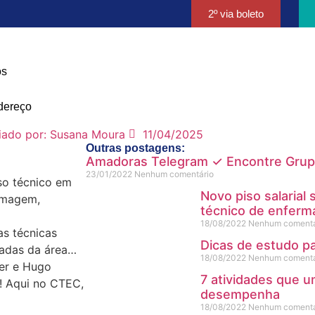
2º via boleto
os
dereço
iado por:
Susana Moura
11/04/2025
Outras postagens:
Amadoras Telegram ✓ Encontre Grup
23/01/2022
Nenhum comentário
so técnico em
Novo piso salaria
 Imagem,
técnico de enfer
18/08/2022
Nenhum comentá
as técnicas
Dicas de estudo p
çadas da área…
18/08/2022
Nenhum comentá
ier e Hugo
7 atividades que 
! Aqui no CTEC,
desempenha
18/08/2022
Nenhum comentá