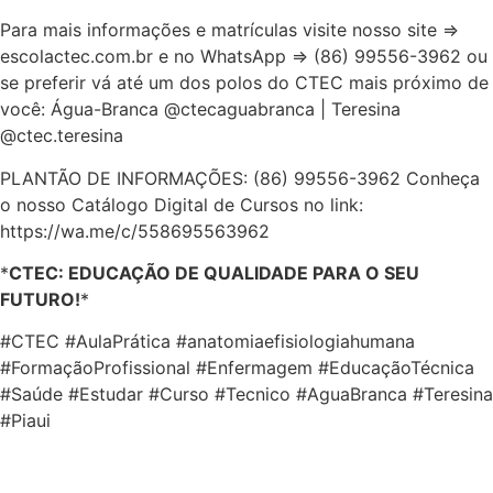
Para mais informações e matrículas visite nosso site =>
escolactec.com.br e no WhatsApp => (86) 99556-3962 ou
se preferir vá até um dos polos do CTEC mais próximo de
você: Água-Branca @ctecaguabranca | Teresina
@ctec.teresina
PLANTÃO DE INFORMAÇÕES: (86) 99556-3962 Conheça
o nosso Catálogo Digital de Cursos no link:
https://wa.me/c/558695563962
*
CTEC: EDUCAÇÃO DE QUALIDADE PARA O SEU
FUTURO!
*
#CTEC #AulaPrática #anatomiaefisiologiahumana
#FormaçãoProfissional #Enfermagem #EducaçãoTécnica
#Saúde #Estudar #Curso #Tecnico #AguaBranca #Teresina
#Piaui