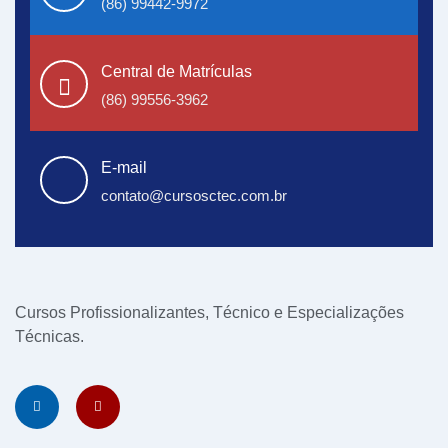
(86) 99442-9972
Central de Matrículas
(86) 99556-3962
E-mail
contato@cursosctec.com.br
Cursos Profissionalizantes, Técnico e Especializações
Técnicas.
Shipping Agency
Lift Elevator
Kanopi membrane
malang
Reksadana Aman
Jasa Bayar PayPal