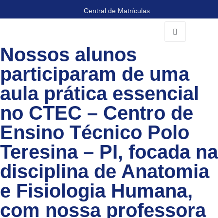
Central de Matrículas
Nossos alunos
ea
Portal
o
participaram de uma
AVA
uno
aula prática essencial
no CTEC – Centro de
Ensino Técnico Polo
Teresina – PI, focada na
disciplina de Anatomia
e Fisiologia Humana,
com nossa professora